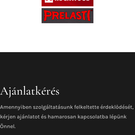
Ajánlatkérés
Amennyiben szolgáltatásunk felkeltette érdeklődését,
kérjen ajánlatot és hamarosan kapcsolatba lépünk
Önnel.
csikizokft@csikizo.hu
+36 30 509 7344
+36 52 534 071
Csikizo Kft.
Székhely: 4002 Debrecen, Balmazújvárosi út 10.
Debreceni Törvényszék Cégbírósága
Cégjegyzékszám: Cg.09-09-001611