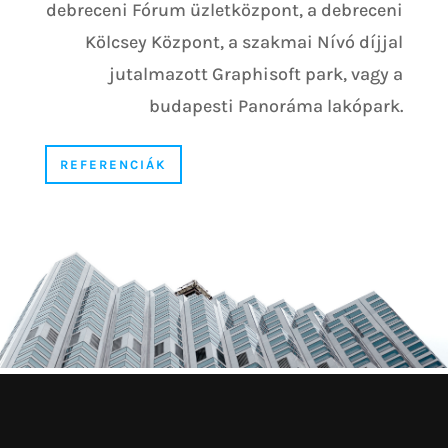
PROJEKTJEINK
VÍZSZIGETELÉS
Sauska borászat
Rátka, Magyarország
TOVÁBB