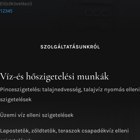
szigetelések
Üzemi víz elleni szigetelések
Lapostetők, zöldtetők, teraszok csapadékvíz elleni
szigetelések
Lapostetőkhöz tartozó bádogos munkák kivitelezése
Felhasznált vízszigetelő anyagok
Bitumenes lemezek
Bitumenes szórtszigetelések
PVC műanyag szigetelések
EPDM műkaucsuk szigetelések
PU kenhető folyékony műanyag vízszigetelő