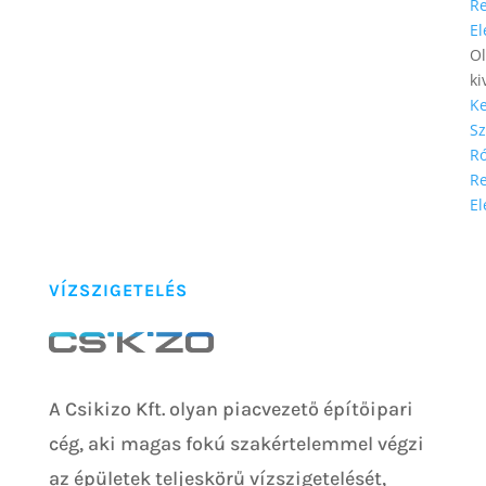
Re
El
Ol
ki
K
Sz
R
Re
El
VÍZSZIGETELÉS
A Csikizo Kft. olyan piacvezető építőipari
cég, aki magas fokú szakértelemmel végzi
az épületek teljeskörű vízszigetelését,