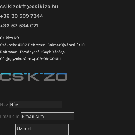
Név
Email cím
Üzenet
10 + 6
=
KÜLDÉS
Követés
Követés
Képek forrásgyűjteménye