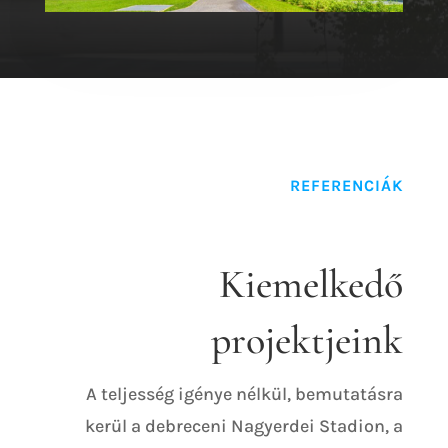
projektjeink
A teljesség igénye nélkül, bemutatásra
kerül a debreceni Nagyerdei Stadion, a
debreceni Fórum üzletközpont, a debreceni
Kölcsey Központ, a szakmai Nívó díjjal
jutalmazott Graphisoft park, vagy a
budapesti Panoráma lakópark.
REFERENCIÁK