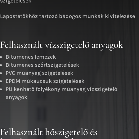
anyagok
Felhasznált hőszigetelő és
lejtésképző anyagok
XPS extrudált polisztirol hőszigetelések
EPS expandált polisztirol hőszigetelések
Kőzetgyapott hőszigetelések
PIR hab hőszigetelések