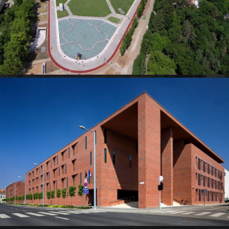
Előző
Következő
1
2
3
4
5
SZOLGÁLTATÁSUNKRÓL
Víz-és hőszigetelési munkák
Pinceszigetelés: talajnedvesség, talajvíz nyomás elleni