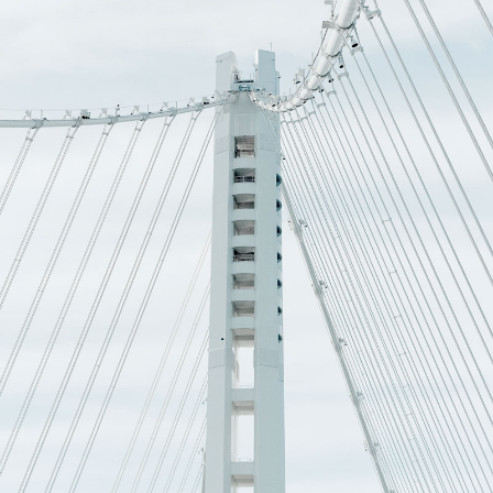
BEMUTATKOZÁS
Több mint 30 éves
tapasztalat
A Csikizo Építőipari és Kereskedelmi Kft.-t 1992-ben